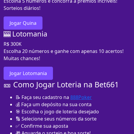
Escolha 5 números e concorra a prêmios incríveis!
Sorteios diários!
Jogar Quina
🎰 Lotomania
R$ 300K
Escolha 20 números e ganhe com apenas 10 acertos!
Muitas chances!
Jogar Lotomania
🎫 Como Jogar Loteria na Bet661
📝 Faça seu cadastro na
888Poker
💰 Faça um depósito na sua conta
🎯 Escolha o jogo de loteria desejado
🔢 Selecione seus números da sorte
✅ Confirme sua aposta
🎁 Aguarde o sorteio e boa sorte!