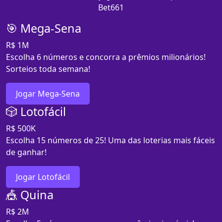
Bet661
🎯 Mega-Sena
R$ 1M
Escolha 6 números e concorra a prêmios milionários!
Sorteios toda semana!
Jogar Mega-Sena
🎲 Lotofácil
R$ 500K
Escolha 15 números de 25! Uma das loterias mais fáceis
de ganhar!
Jogar Lotofácil
🎪 Quina
R$ 2M