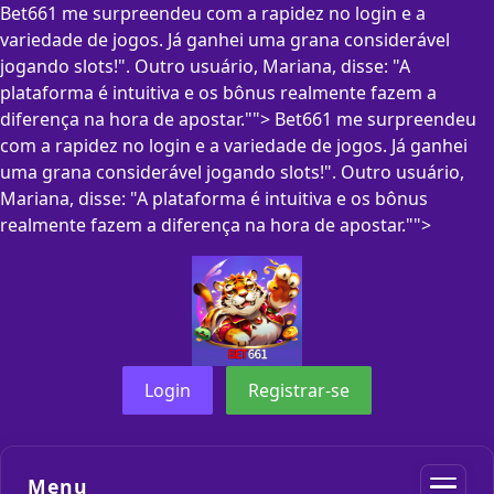
Bet661 me surpreendeu com a rapidez no login e a
variedade de jogos. Já ganhei uma grana considerável
jogando slots!". Outro usuário, Mariana, disse: "A
plataforma é intuitiva e os bônus realmente fazem a
diferença na hora de apostar."">
Bet661 me surpreendeu
com a rapidez no login e a variedade de jogos. Já ganhei
uma grana considerável jogando slots!". Outro usuário,
Mariana, disse: "A plataforma é intuitiva e os bônus
realmente fazem a diferença na hora de apostar."">
Login
Registrar-se
Menu