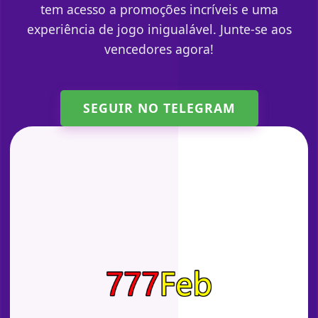
tem acesso a promoções incríveis e uma
experiência de jogo inigualável. Junte-se aos
vencedores agora!
SEGUIR NO TELEGRAM