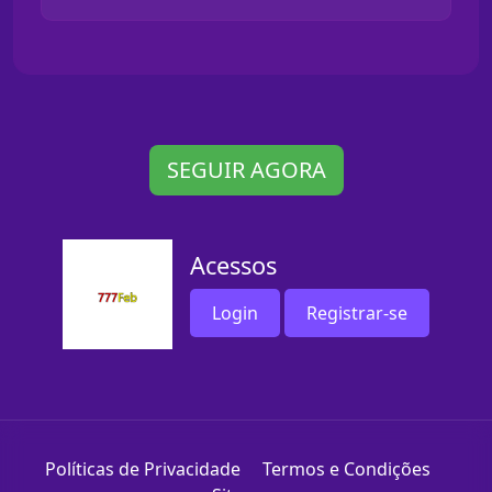
SEGUIR AGORA
Acessos
Login
Registrar-se
Políticas de Privacidade
Termos e Condições