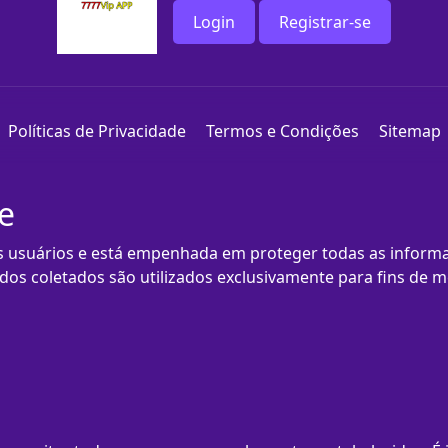
Login
Registrar-se
Políticas de Privacidade
Termos e Condições
Sitemap
de
us usuários e está empenhada em proteger todas as inform
os coletados são utilizados exclusivamente para fins de m