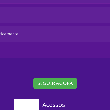
a
aticamente
SEGUIR AGORA
Acessos