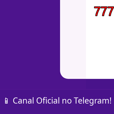
📱 Canal Oficial no Telegram!