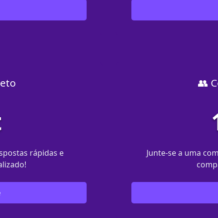
reto
👥 
t
espostas rápidas e
Junte-se a uma com
lizado!
compa
e