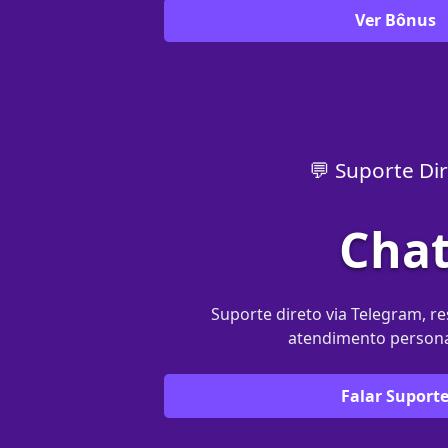
Ver Bônus
💬 Suporte Di
Cha
Suporte direto via Telegram, r
atendimento persona
Falar Suport