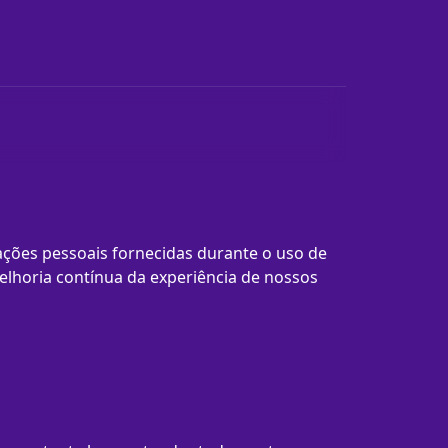
ações pessoais fornecidas durante o uso de
elhoria contínua da experiência de nossos