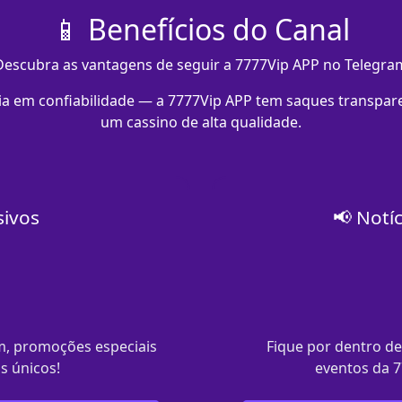
📱 Benefícios do Canal
Descubra as vantagens de seguir a 7777Vip APP no Telegra
cia em confiabilidade — a 7777Vip APP tem saques transpar
um cassino de alta qualidade.
sivos
📢 Notí
m, promoções especiais
Fique por dentro d
s únicos!
eventos da 