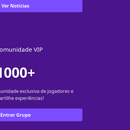
Ver Notícias
Comunidade VIP
1000+
unidade exclusiva de jogadores e
rtilhe experiências!
Entrar Grupo