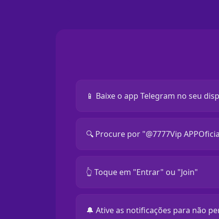
📱 Baixe o app Telegram no seu disp
🔍 Procure por "@7777Vip APPOficia
👆 Toque em "Entrar" ou "Join"
🔔 Ative as notificações para não p