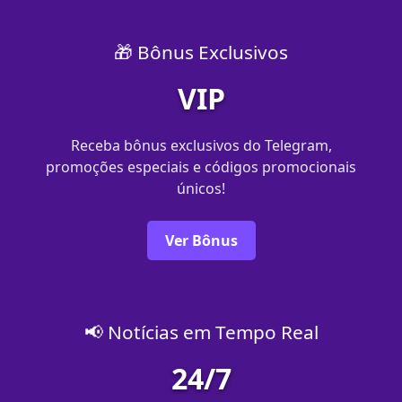
🎁 Bônus Exclusivos
VIP
Receba bônus exclusivos do Telegram,
promoções especiais e códigos promocionais
únicos!
Ver Bônus
📢 Notícias em Tempo Real
24/7