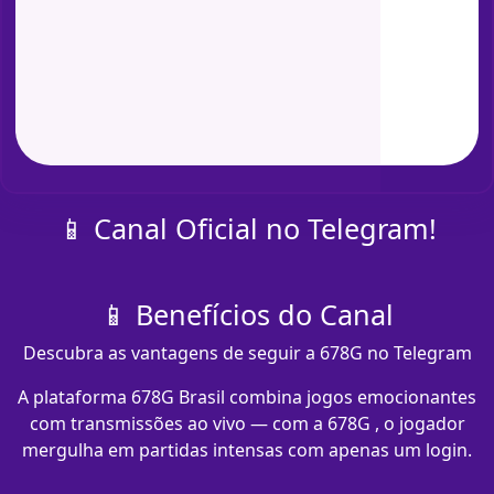
📱 Canal Oficial no Telegram!
📱 Benefícios do Canal
Descubra as vantagens de seguir a 678G no Telegram
A plataforma 678G Brasil combina jogos emocionantes
com transmissões ao vivo — com a 678G , o jogador
mergulha em partidas intensas com apenas um login.