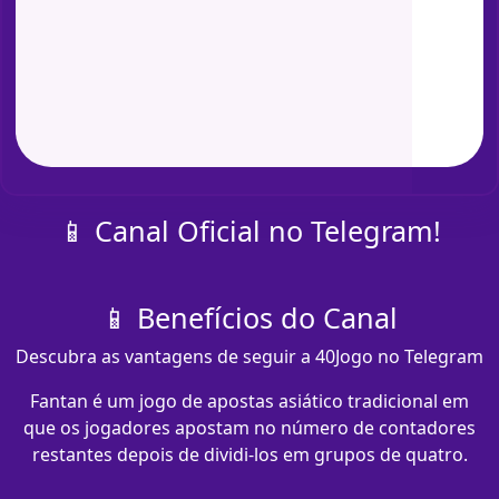
📱 Canal Oficial no Telegram!
📱 Benefícios do Canal
Descubra as vantagens de seguir a 40Jogo no Telegram
Fantan é um jogo de apostas asiático tradicional em
que os jogadores apostam no número de contadores
restantes depois de dividi-los em grupos de quatro.