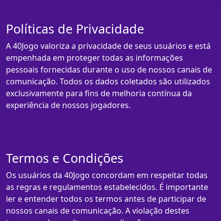
Políticas de Privacidade
A 40Jogo valoriza a privacidade de seus usuários e está
empenhada em proteger todas as informações
pessoais fornecidas durante o uso de nossos canais de
comunicação. Todos os dados coletados são utilizados
exclusivamente para fins de melhoria contínua da
experiência de nossos jogadores.
Termos e Condições
Os usuários da 40Jogo concordam em respeitar todas
as regras e regulamentos estabelecidos. É importante
ler e entender todos os termos antes de participar de
nossos canais de comunicação. A violação destes