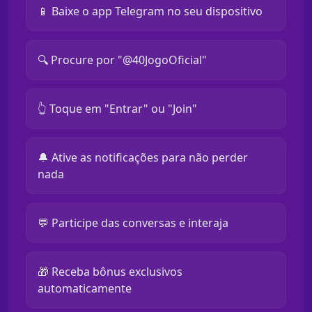
📱 Baixe o app Telegram no seu dispositivo
🔍 Procure por "@40JogoOficial"
👆 Toque em "Entrar" ou "Join"
🔔 Ative as notificações para não perder
nada
💬 Participe das conversas e interaja
🎁 Receba bônus exclusivos
automaticamente