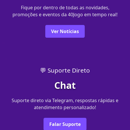
Fique por dentro de todas as novidades,
promoções e eventos da 40Jogo em tempo real!
Ver Notícias
💬 Suporte Direto
Chat
Suporte direto via Telegram, respostas rápidas e
atendimento personalizado!
Falar Suporte