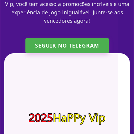
Vip, você tem acesso a promoções incríveis e uma
experiência de jogo inigualável. Junte-se aos
vencedores agora!
SEGUIR NO TELEGRAM